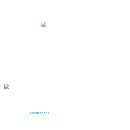
+43 699 155 266 10
office@bnn.at
QUARTERLY
Stay informed about our latest news!
SUBSCRIBE NOW
RECENT NEWS
29 Jul 2026
Publications
BNN’s Scientific Publications