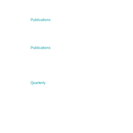
RECENT NEWS
29 Jul 2026
Publications
BNN’s Scientific Publications
23 Jul 2026
Publications
New Publication: Preserving value, securing the future:
The evolution of advanced materials
09 Jul 2026
Quarterly
BNN QUARTERLY 02/2026 “Women at the Forefront of
Science & Innovation”