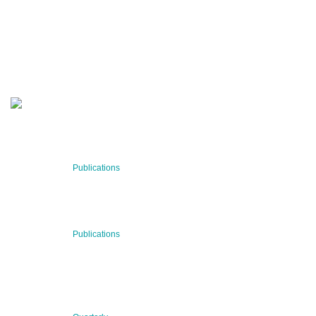
Stay informed about our latest news!
SUBSCRIBE NOW
RECENT NEWS
29 Jul 2026
Publications
BNN’s Scientific Publications
23 Jul 2026
Publications
New Publication: Preserving value, securing the future:
The evolution of advanced materials