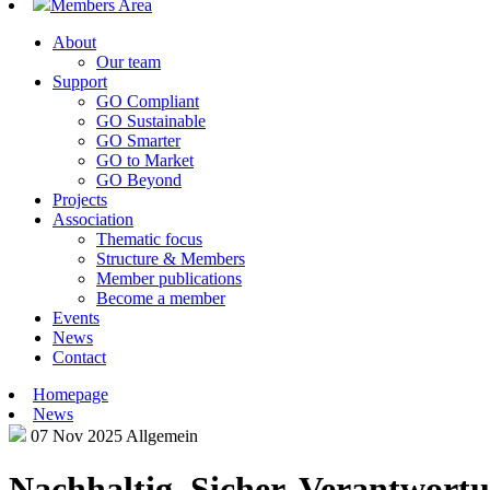
Members Area
About
Our team
Support
GO Compliant
GO Sustainable
GO Smarter
GO to Market
GO Beyond
Projects
Association
Thematic focus
Structure & Members
Member publications
Become a member
Events
News
Contact
Homepage
News
07 Nov 2025
Allgemein
Nachhaltig. Sicher. Verantwort